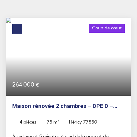
Coup de cœur
264 000
€
Maison rénovée 2 chambres – DPE D –
Gare et commerces à pied
4
pièces
75
m²
Héricy 77850
À seulement 5 minutes à pied de la gare et des