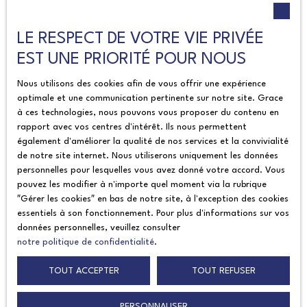
Le site peut contenir des liens hypertextes externes,
LE RESPECT DE VOTRE VIE PRIVÉE
pointant vers d’autres sites internet indépendants. Ces
EST UNE PRIORITÉ POUR NOUS
liens ne constituent, en aucun cas, une approbation ou un
partenariat entre Lacs et Sommets et les sociétés éditrices
Nous utilisons des cookies afin de vous offrir une expérience
des sites externes. Dès lors, l’éditeur du présent site ne
optimale et une communication pertinente sur notre site. Grace
saurait être tenu responsable de leurs contenus, leurs
à ces technologies, nous pouvons vous proposer du contenu en
rapport avec vos centres d'intérêt. Ils nous permettent
produits, leurs publicités ou tous éléments ou services
également d'améliorer la qualité de nos services et la convivialité
présentés. En outre, l’éditeur du présent site ne garantit
de notre site internet. Nous utiliserons uniquement les données
pas la qualité permanente et continue du contenu de ces
personnelles pour lesquelles vous avez donné votre accord. Vous
sites.
pouvez les modifier à n'importe quel moment via la rubrique
″Gérer les cookies″ en bas de notre site, à l'exception des cookies
Force majeure
essentiels à son fonctionnement. Pour plus d'informations sur vos
données personnelles, veuillez consulter
notre politique de confidentialité
.
La responsabilité de l’éditeur du site ne pourra être
engagée en cas de force majeure ou de faits indépendants
TOUT ACCEPTER
TOUT REFUSER
de sa volonté.
PERSONNALISER