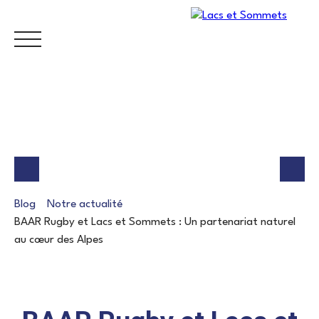
Accueil
Acheter
Louer
Faire gérer
Vendre
Estim
Blog
Notre actualité
Mes favoris
ESTIMATION
BAAR Rugby et Lacs et Sommets : Un partenariat naturel
au cœur des Alpes