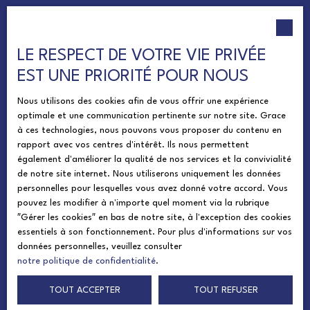
Je suis propriétaire
Estimez votre bien
LE RESPECT DE VOTRE VIE PRIVÉE
Vendre avec nous
EST UNE PRIORITÉ POUR NOUS
Espace vendeur
Nous utilisons des cookies afin de vous offrir une expérience
optimale et une communication pertinente sur notre site. Grace
Gestion locative
à ces technologies, nous pouvons vous proposer du contenu en
rapport avec vos centres d'intérêt. Ils nous permettent
également d'améliorer la qualité de nos services et la convivialité
Informations
de notre site internet. Nous utiliserons uniquement les données
personnelles pour lesquelles vous avez donné votre accord. Vous
Mentions légales
pouvez les modifier à n'importe quel moment via la rubrique
″Gérer les cookies″ en bas de notre site, à l'exception des cookies
Politique de confidentialité
essentiels à son fonctionnement. Pour plus d'informations sur vos
Plan du site
données personnelles, veuillez consulter
notre politique de confidentialité
.
Nos honoraires
TOUT ACCEPTER
TOUT REFUSER
Gérer les cookies