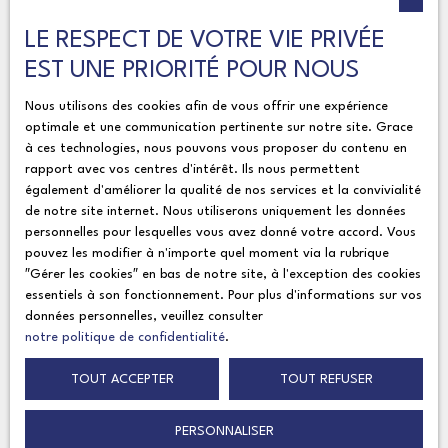
masse Tulikivi neuf, offre un volume à aménager selon
vos besoins. Chaque partie possède son propre
Localisation
LE RESPECT DE VOTRE VIE PRIVÉE
Héricy (77850)
escalier menant à l’étage. Étage Les deux ensembles
EST UNE PRIORITÉ POUR NOUS
communiquent à l’étage et comprennent : 3
Budget max (€)
Nous utilisons des cookies afin de vous offrir une expérience
chambres,1 salle d’eau,1 pièce palière (bureau
optimale et une communication pertinente sur notre site. Grace
possible),chaufferie. Combles Une chambre
Surface min (m²)
à ces technologies, nous pouvons vous proposer du contenu en
supplémentaire aménagée. Travaux et confort Le
rapport avec vos centres d'intérêt. Ils nous permettent
bien dispose déjà d’éléments techniques récents :
également d'améliorer la qualité de nos services et la convivialité
Pièces min
chaudière à condensation récente,double
de notre site internet. Nous utiliserons uniquement les données
vitrage,deux poêles de masse récents. L’étage est
personnelles pour lesquelles vous avez donné votre accord. Vous
J'accepte le traitement de mes données personnelles
pouvez les modifier à n'importe quel moment via la rubrique
partiellement rénové. Le rez-de-chaussée nécessite
conformément au RGPD. Si vous ne souhaitez pas
″Gérer les cookies″ en bas de notre site, à l'exception des cookies
des travaux d’aménagement et de modernisation.
essentiels à son fonctionnement. Pour plus d'informations sur vos
faire l'objet de prospection commerciale par voie
Extérieurs et dépendances Parcelle de 837 m²
données personnelles, veuillez consulter
téléphonique, vous pouvez vous inscrire gratuitement
comprenant environ 500 m² de jardin. Grange
notre politique de confidentialité
.
sur la liste d'opposition au démarchage téléphonique,
d’environ 100 m² au sol (2 niveaux) Un espace rare
prévu par l'article L223-1 du code de la
TOUT ACCEPTER
TOUT REFUSER
offrant de nombreuses possibilités : atelier,
consommation, sur le site Internet
stockage, activité professionnelle ou aménagement
www.bloctel.gouv.fr ou par courrier adressé à :
PERSONNALISER
futur. Annexes 2 caves accessibles depuis la rueune