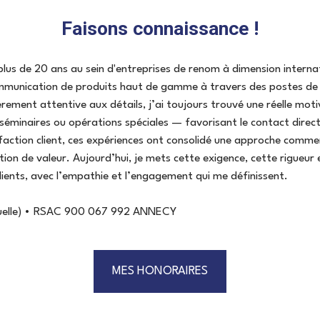
Faisons connaissance !
lus de 20 ans au sein d'entreprises de renom à dimension internat
ommunication de produits haut de gamme à travers des postes de 
èrement attentive aux détails, j’ai toujours trouvé une réelle mot
minaires ou opérations spéciales — favorisant le contact direct 
ction client, ces expériences ont consolidé une approche commerci
ion de valeur. Aujourd’hui, je mets cette exigence, cette rigueur 
lients, avec l’empathie et l’engagement qui me définissent.
iduelle) • RSAC 900 067 992 ANNECY
MES HONORAIRES