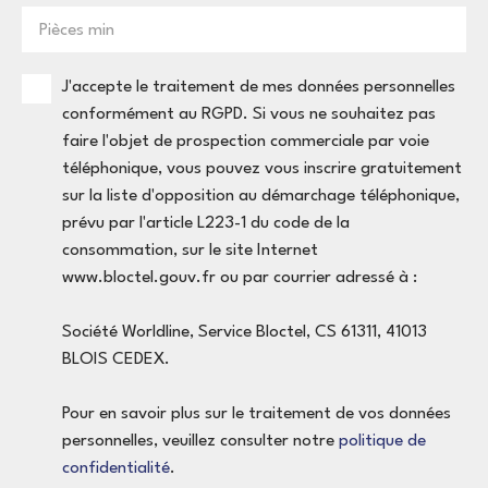
charges sont d’environ 175,02 €/mois, et la taxe
Pièces min
foncière s’élève à 1 059 €/an. La copropriété compte
109 lots et une procédure est en cours (malfaçon
J'accepte le traitement de mes données personnelles
contre le promoteur), élément transparence à
conformément au RGPD. Si vous ne souhaitez pas
intégrer dans votre décision. Vous voulez un dernier
faire l'objet de prospection commerciale par voie
étage qui valorise votre quotidien, votre image, et
téléphonique, vous pouvez vous inscrire gratuitement
votre projet ? Alors ce appartement T4 dernier
sur la liste d'opposition au démarchage téléphonique,
étage Bonneville mérite une visite. Contactez-moi
prévu par l'article L223-1 du code de la
pour recevoir le dossier complet et organiser un
consommation, sur le site Internet
rendez-vous.
www.bloctel.gouv.fr ou par courrier adressé à :
Société Worldline, Service Bloctel, CS 61311, 41013
BLOIS CEDEX.
Pour en savoir plus sur le traitement de vos données
personnelles, veuillez consulter notre
politique de
confidentialité
.