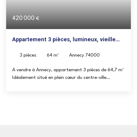
420 000
€
Appartement 3 pièces, lumineux, vieille
ville Annecy
3
pièces
64
m²
Annecy 74000
A vendre à Annecy, appartement 3 pièces de 64,7 m²
Idéalement situé en plein cœur du centre-ville
d'Annecy, à quelques minutes à pied du lac et à
proximité immédiate des commerces, des services et
des transports. Implanté au 2ème étage d'une
copropriété de caractère, cet appartement allie le
charme typique de la Vieille Ville à une rénovation
intégrale et soignée : pierres apparentes, bois et
finitions de qualité permettent une installation