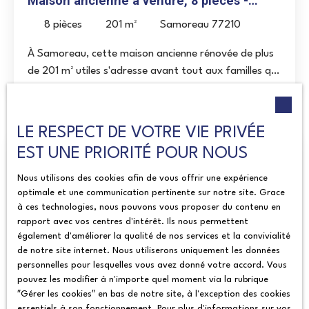
Maison ancienne à vendre, 8 pièces -
également disponibles à l'intérieur de la propriété.
L’extérieur séduira les acquéreurs recherchant
Samoreau 77210
Cette maison conviendra aux acquéreurs recherchant
8
pièces
201
m²
Samoreau 77210
davantage d’espace et un cadre naturel tout en
un bien habitable rapidement, disposant d'un grand
restant proche des commodités. La gare d’Héricy
À Samoreau, cette maison ancienne rénovée de plus
terrain sans vis-à-vis, d'une bonne performance
reste accessible à pied, tout comme le centre de la
de 201 m² utiles s'adresse avant tout aux familles qui
énergétique et d'un potentiel d'aménagement déjà
commune. Le collège de Vulaines-sur-Seine est
recherchent de l'espace et une organisation adaptée
largement préparé.
également situé à proximité. Une maison
aux besoins du quotidien. Répartie sur plusieurs
fonctionnelle et agréable à vivre, adaptée aussi bien
niveaux, elle permet à chacun de disposer de son
LE RESPECT DE VOTRE VIE PRIVÉE
à une famille qu’à des acquéreurs recherchant un
propre espace tout en conservant de véritables lieux
EST UNE PRIORITÉ POUR NOUS
environnement plus ouvert sans s’éloigner des
de partage. La pièce de vie principale, largement
Exclusivité
services du quotidien.
ouverte sur le jardin et la terrasse, constitue le cœur
Nous utilisons des cookies afin de vous offrir une expérience
de la maison. Le rez-de-chaussée accueille une entrée
optimale et une communication pertinente sur notre site. Grace
à ces technologies, nous pouvons vous proposer du contenu en
avec rangements, une cuisine aménagée et équipée
rapport avec vos centres d'intérêt. Ils nous permettent
prolongée par une arrière-cuisine, un salon avec
également d'améliorer la qualité de nos services et la convivialité
cheminée ainsi qu'un vaste espace de réception. Un
de notre site internet. Nous utiliserons uniquement les données
accès à une chambre indépendante complète ce
personnelles pour lesquelles vous avez donné votre accord. Vous
niveau. À l'étage, la chambre parentale dispose de sa
pouvez les modifier à n'importe quel moment via la rubrique
330 000
€
propre salle d'eau et de nombreux rangements. Deux
″Gérer les cookies″ en bas de notre site, à l'exception des cookies
essentiels à son fonctionnement. Pour plus d'informations sur vos