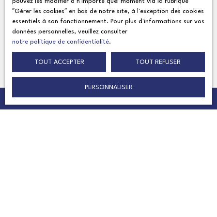
pouvez les modifier à n'importe quel moment via la rubrique
″Gérer les cookies″ en bas de notre site, à l'exception des cookies
essentiels à son fonctionnement. Pour plus d'informations sur vos
données personnelles, veuillez consulter
Recevoir des annonces
notre politique de confidentialité
.
TOUT ACCEPTER
TOUT REFUSER
PERSONNALISER
Contactez-nous
Lacs et Sommets, 71 Route de la Montagne 74350 CUVAT
France
contact@lacs-et-sommets.com