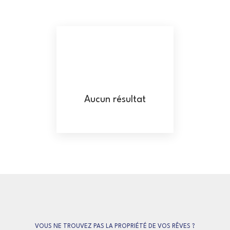
Cuvat (74350)
Budget max (€)
Surface min (m²)
RECHERCHER
Aucun résultat
VOUS NE TROUVEZ PAS LA PROPRIÉTÉ DE VOS RÊVES ?