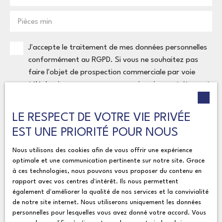
Pièces min
J'accepte le traitement de mes données personnelles
conformément au RGPD. Si vous ne souhaitez pas
faire l'objet de prospection commerciale par voie
téléphonique, vous pouvez vous inscrire gratuitement
sur la liste d'opposition au démarchage téléphonique,
prévu par l'article L223-1 du code de la
LE RESPECT DE VOTRE VIE PRIVÉE
consommation, sur le site Internet
EST UNE PRIORITÉ POUR NOUS
www.bloctel.gouv.fr ou par courrier adressé à :
Nous utilisons des cookies afin de vous offrir une expérience
Société Worldline, Service Bloctel, CS 61311, 41013
optimale et une communication pertinente sur notre site. Grace
BLOIS CEDEX.
à ces technologies, nous pouvons vous proposer du contenu en
rapport avec vos centres d'intérêt. Ils nous permettent
également d'améliorer la qualité de nos services et la convivialité
Pour en savoir plus sur le traitement de vos données
de notre site internet. Nous utiliserons uniquement les données
personnelles, veuillez consulter notre
politique de
personnelles pour lesquelles vous avez donné votre accord. Vous
confidentialité
.