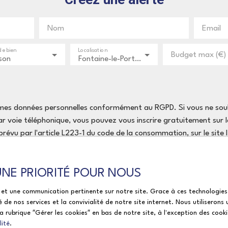
Nom
Email
de bien
Localisation
Budget max (€)
son
Fontaine-le-Port (77590)
 mes données personnelles conformément au RGPD. Si vous ne souha
 voie téléphonique, vous pouvez vous inscrire gratuitement sur la
évu par l'article L223-1 du code de la consommation, sur le site
Bloctel, CS 61311, 41013 BLOIS CEDEX.
 UNE PRIORITÉ POUR NOUS
le et une communication pertinente sur notre site. Grace à ces technolog
traitement de vos données personnelles, veuillez consulter notre
pol
é de nos services et la convivialité de notre site internet. Nous utilisero
 rubrique ″Gérer les cookies″ en bas de notre site, à l'exception des cook
lité
.