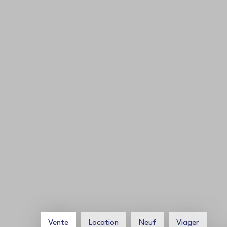
Vente
Location
Neuf
Viager