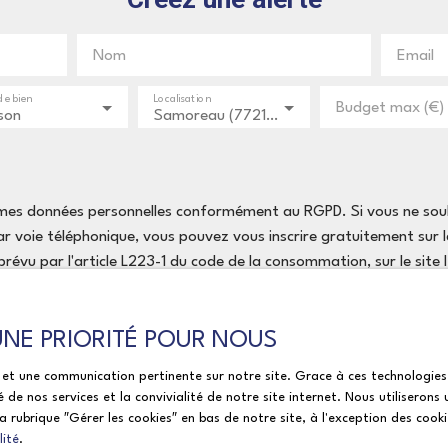
Nom
Email
de bien
Localisation
Budget max (€)
son
Samoreau (77210)
 mes données personnelles conformément au RGPD. Si vous ne souha
 voie téléphonique, vous pouvez vous inscrire gratuitement sur la
évu par l'article L223-1 du code de la consommation, sur le site
Bloctel, CS 61311, 41013 BLOIS CEDEX.
 UNE PRIORITÉ POUR NOUS
le et une communication pertinente sur notre site. Grace à ces technolog
traitement de vos données personnelles, veuillez consulter notre
pol
é de nos services et la convivialité de notre site internet. Nous utilisero
 rubrique ″Gérer les cookies″ en bas de notre site, à l'exception des cook
lité
.