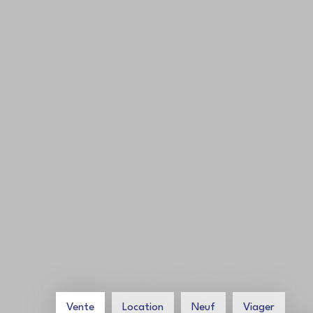
Vente
Location
Neuf
Viager