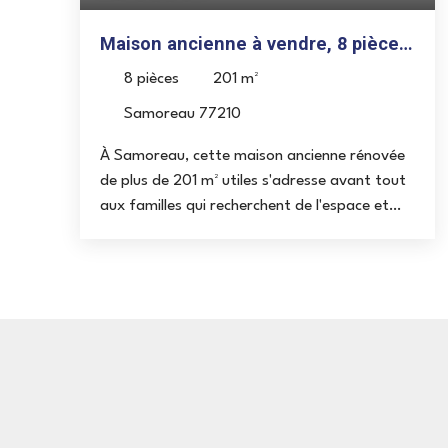
Maison ancienne à vendre, 8 pièces
- Samoreau 77210
8
pièces
201
m²
Samoreau 77210
À Samoreau, cette maison ancienne rénovée
de plus de 201 m² utiles s'adresse avant tout
aux familles qui recherchent de l'espace et
une organisation adaptée aux besoins du
quotidien. Répartie sur plusieurs niveaux, elle
permet à chacun de disposer de son propre
espace tout en conservant de véritables lieux
de partage. La pièce de vie principale,
largement ouverte sur le jardin et la terrasse,
constitue le cœur de la maison. Le rez-de-
chaussée accueille une entrée avec
rangements, une cuisine aménagée et