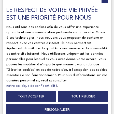
énergétique DPE C. Une bonne isolation des murs, des
J'accepte le traitement de mes données personnelles
menuiseries et de la toiture contribue également à la
LE RESPECT DE VOTRE VIE PRIVÉE
conformément au RGPD. Si vous ne souhaitez pas
maîtrise des consommations énergétiques. Un
EST UNE PRIORITÉ POUR NOUS
faire l'objet de prospection commerciale par voie
garage permet d'accueillir un à deux véhicules selon
téléphonique, vous pouvez vous inscrire gratuitement
Nous utilisons des cookies afin de vous offrir une expérience
leur gabarit. Plusieurs places de stationnement sont
sur la liste d'opposition au démarchage téléphonique,
optimale et une communication pertinente sur notre site. Grace
également disponibles à l'intérieur de la propriété.
prévu par l'article L223-1 du code de la
à ces technologies, nous pouvons vous proposer du contenu en
Cette maison conviendra aux acquéreurs recherchant
rapport avec vos centres d'intérêt. Ils nous permettent
consommation, sur le site Internet
un bien habitable rapidement, disposant d'un grand
également d'améliorer la qualité de nos services et la convivialité
www.bloctel.gouv.fr ou par courrier adressé à :
terrain sans vis-à-vis, d'une bonne performance
de notre site internet. Nous utiliserons uniquement les données
énergétique et d'un potentiel d'aménagement déjà
personnelles pour lesquelles vous avez donné votre accord. Vous
Société Worldline, Service Bloctel, CS 61311, 41013
pouvez les modifier à n'importe quel moment via la rubrique
largement préparé.
BLOIS CEDEX.
″Gérer les cookies″ en bas de notre site, à l'exception des cookies
essentiels à son fonctionnement. Pour plus d'informations sur vos
données personnelles, veuillez consulter
Pour en savoir plus sur le traitement de vos données
notre politique de confidentialité
.
personnelles, veuillez consulter notre
politique de
confidentialité
.
TOUT ACCEPTER
TOUT REFUSER
PERSONNALISER
Recevoir des annonces