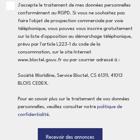
Au total, les surfaces recensées, annexes et combles
J'accepte le traitement de mes données personnelles
compris, atteignent environ 215,69 m². À l’extérieur,
conformément au RGPD. Si vous ne souhaitez pas
la propriété dispose de deux stationnements
faire l'objet de prospection commerciale par voie
intérieurs et de cinq places extérieures. De plus, la
téléphonique, vous pouvez vous inscrire gratuitement
parcelle est piscinable. Un projet de rénovation à
sur la liste d'opposition au démarchage téléphonique,
fort potentiel Construite en 1975, la maison
prévu par l'article L223-1 du code de la
nécessite une rénovation intérieure. Cependant,
consommation, sur le site Internet
cette caractéristique représente une réelle
www.bloctel.gouv.fr ou par courrier adressé à :
opportunité. Vous pourrez créer un intérieur à votre
image, améliorer les performances énergétiques et
Société Worldline, Service Bloctel, CS 61311, 41013
valoriser le bien. Le logement est classé F au DPE et C
BLOIS CEDEX.
pour les émissions de gaz à effet de serre. Les
dépenses énergétiques annuelles sont estimées entre
Pour en savoir plus sur le traitement de vos données
3 250 € et 4 460 €, abonnements compris. Ces
personnelles, veuillez consulter notre
politique de
données permettent d’intégrer les travaux à votre
confidentialité
.
stratégie d’achat. Située dans un environnement
résidentiel, avec un accès normal aux commodités,
cette maison réunit espace, confort et potentiel de
Recevoir des annonces